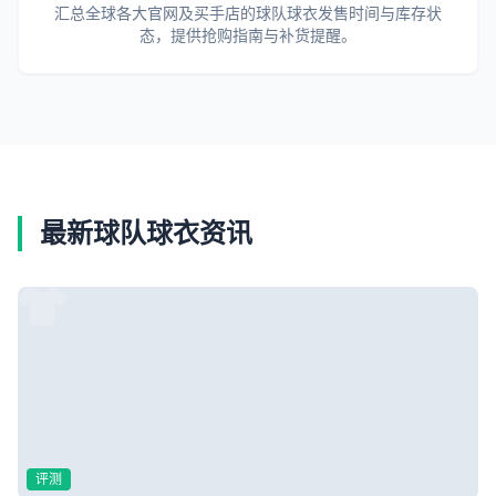
汇总全球各大官网及买手店的球队球衣发售时间与库存状
态，提供抢购指南与补货提醒。
最新球队球衣资讯
评测