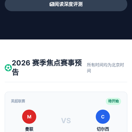
阅读深度评测
2026 赛季焦点赛事预
所有时间均为北京时
告
间
英超联赛
待开始
M
C
VS
曼联
切尔西