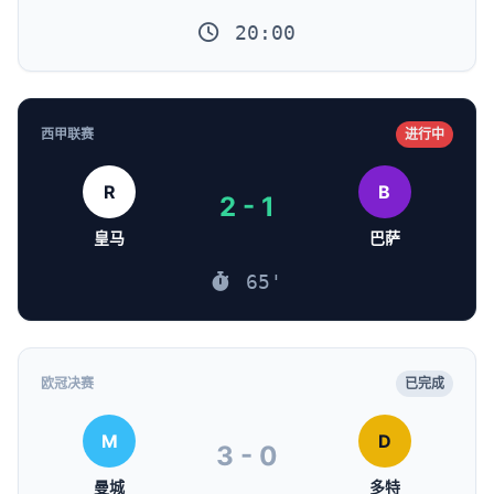
20:00
西甲联赛
进行中
R
B
2 - 1
皇马
巴萨
65'
欧冠决赛
已完成
M
D
3 - 0
曼城
多特