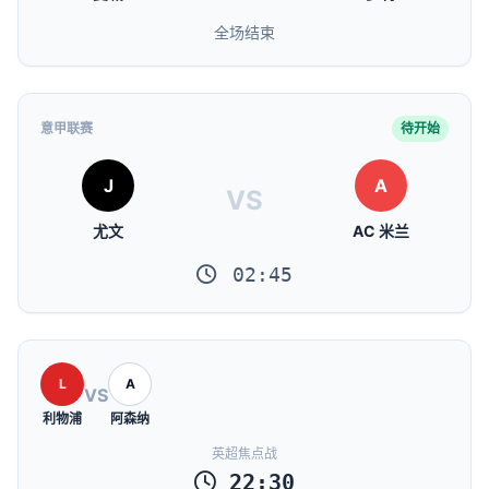
全场结束
意甲联赛
待开始
J
A
VS
尤文
AC 米兰
02:45
L
A
VS
利物浦
阿森纳
英超焦点战
22:30