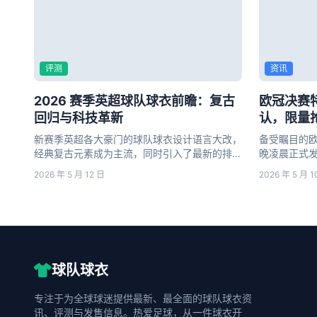
评测
资讯
2026 赛季英超球队球衣前瞻：复古
欧冠决赛
回归与科技革新
认，限量
新赛季英超各大豪门的球队球衣设计语言大改，
备受瞩目的
经典复古元素成为主流，同时引入了最新的排汗
晚凌晨正式发
科技...
2026 年 5 月 12 日
2026 年 5 月 1
球队球衣
专注于为全球球迷提供最新、最全面的球队球衣资
讯、评测与发售信息。热爱足球，从一件球衣开