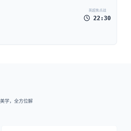
英超焦点战
22:30
美学，全方位解