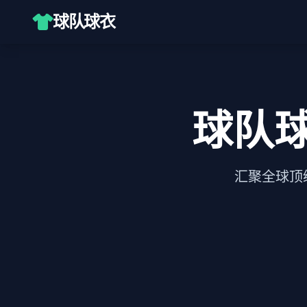
球队球衣
球队
汇聚全球顶