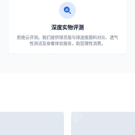
深度实物评测
拒绝云评测。我们提供球员版与球迷版面料对比、透气
性测试及穿着体验报告，助您理性消费。