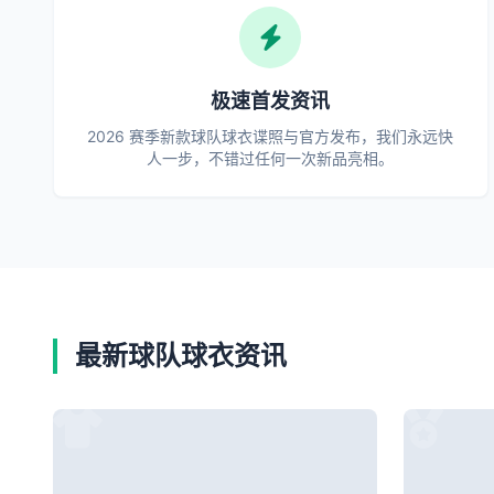
极速首发资讯
2026 赛季新款球队球衣谍照与官方发布，我们永远快
人一步，不错过任何一次新品亮相。
最新球队球衣资讯