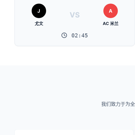
J
A
VS
尤文
AC 米兰
02:45
我们致力于为全