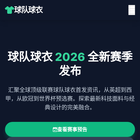
球队球衣
球队球衣
2026
全新赛季
发布
汇聚全球顶级联赛球队球衣首发资讯，从英超到西
甲，从欧冠到世界杯预选赛。探索最新科技面料与经
典设计的完美融合。
查看赛事预告