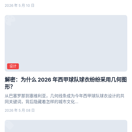
2026 年 5 月 10 日
设计
解密：为什么 2026 年西甲球队球衣纷纷采用几何图
形？
从巴塞罗那到塞维利亚，几何线条成为今年西甲球队球衣设计的共
同关键词，背后隐藏着怎样的城市文化...
2026 年 5 月 08 日