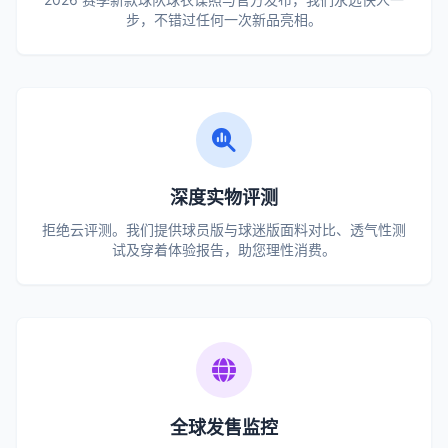
步，不错过任何一次新品亮相。
深度实物评测
拒绝云评测。我们提供球员版与球迷版面料对比、透气性测
试及穿着体验报告，助您理性消费。
全球发售监控