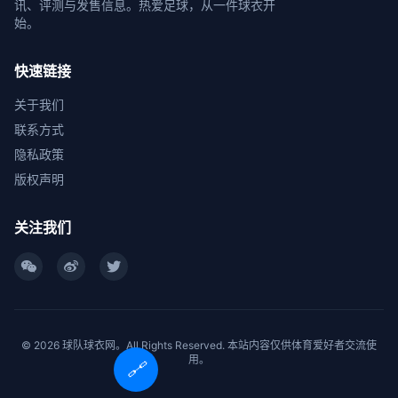
讯、评测与发售信息。热爱足球，从一件球衣开
始。
快速链接
关于我们
联系方式
隐私政策
版权声明
关注我们
© 2026 球队球衣网。All Rights Reserved. 本站内容仅供体育爱好者交流使
用。
🔗
德国vs荷兰