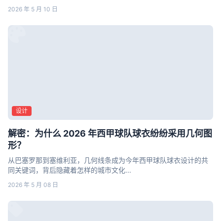
2026 年 5 月 10 日
设计
解密：为什么 2026 年西甲球队球衣纷纷采用几何图
形？
从巴塞罗那到塞维利亚，几何线条成为今年西甲球队球衣设计的共
同关键词，背后隐藏着怎样的城市文化...
2026 年 5 月 08 日