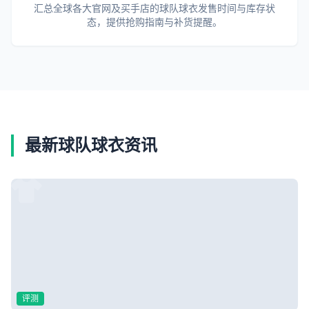
汇总全球各大官网及买手店的球队球衣发售时间与库存状
态，提供抢购指南与补货提醒。
最新球队球衣资讯
评测