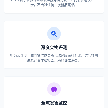
步，不错过任何一次新品亮相。
深度实物评测
拒绝云评测。我们提供球员版与球迷版面料对比、透气性测
试及穿着体验报告，助您理性消费。
全球发售监控