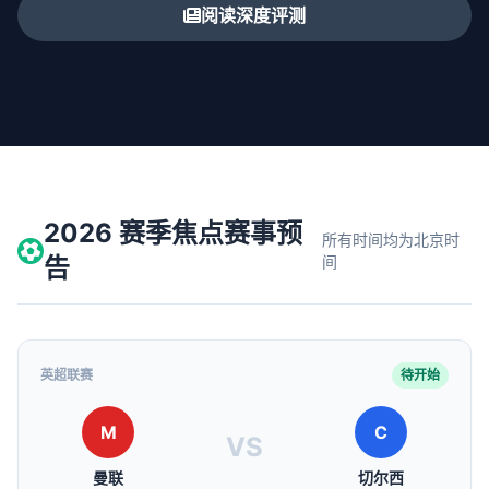
阅读深度评测
2026 赛季焦点赛事预
所有时间均为北京时
告
间
英超联赛
待开始
M
C
VS
曼联
切尔西