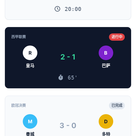
20:00
西甲联赛
进行中
R
B
2 - 1
皇马
巴萨
65'
欧冠决赛
已完成
M
D
3 - 0
曼城
多特