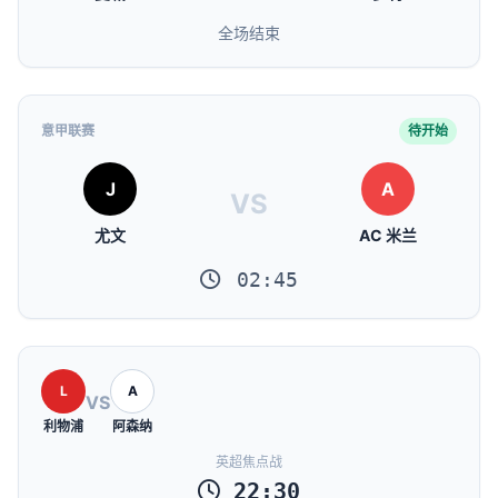
全场结束
意甲联赛
待开始
J
A
VS
尤文
AC 米兰
02:45
L
A
VS
利物浦
阿森纳
英超焦点战
22:30