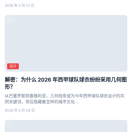
2026 年 5 月 10 日
设计
解密：为什么 2026 年西甲球队球衣纷纷采用几何图
形？
从巴塞罗那到塞维利亚，几何线条成为今年西甲球队球衣设计的共
同关键词，背后隐藏着怎样的城市文化...
2026 年 5 月 08 日