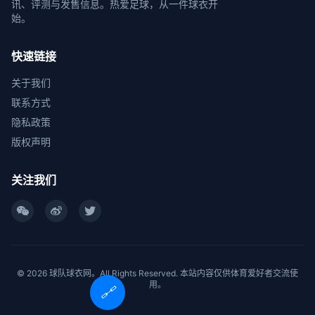
讯、评测与发售信息。热爱足球，从一件球衣开
始。
快速链接
关于我们
联系方式
隐私政策
版权声明
关注我们
© 2026 球队球衣网。All Rights Reserved. 本站内容仅供体育爱好者交流使
用。
🔗
德国vs荷兰