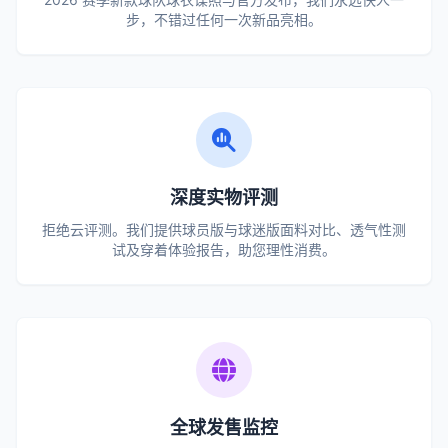
步，不错过任何一次新品亮相。
深度实物评测
拒绝云评测。我们提供球员版与球迷版面料对比、透气性测
试及穿着体验报告，助您理性消费。
全球发售监控