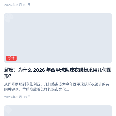
2026 年 5 月 10 日
设计
解密：为什么 2026 年西甲球队球衣纷纷采用几何图
形？
从巴塞罗那到塞维利亚，几何线条成为今年西甲球队球衣设计的共
同关键词，背后隐藏着怎样的城市文化...
2026 年 5 月 08 日