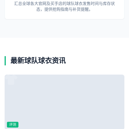
汇总全球各大官网及买手店的球队球衣发售时间与库存状
态，提供抢购指南与补货提醒。
最新球队球衣资讯
评测