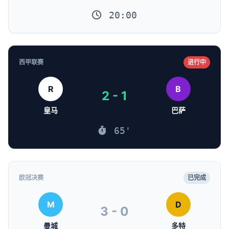
20:00
西甲联赛
进行中
R
B
2 - 1
皇马
巴萨
65'
欧冠决赛
已完成
M
D
3 - 0
曼城
多特