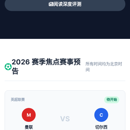
阅读深度评测
2026 赛季焦点赛事预
所有时间均为北京时
告
间
英超联赛
待开始
M
C
VS
曼联
切尔西