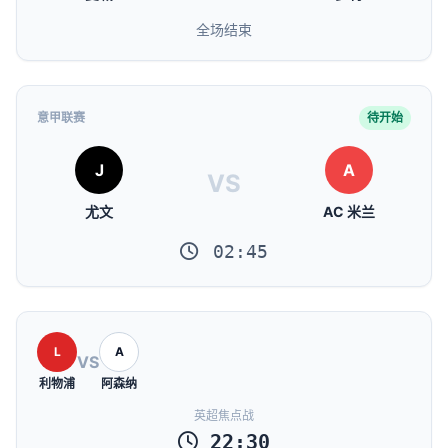
全场结束
意甲联赛
待开始
J
A
VS
尤文
AC 米兰
02:45
L
A
VS
利物浦
阿森纳
英超焦点战
22:30