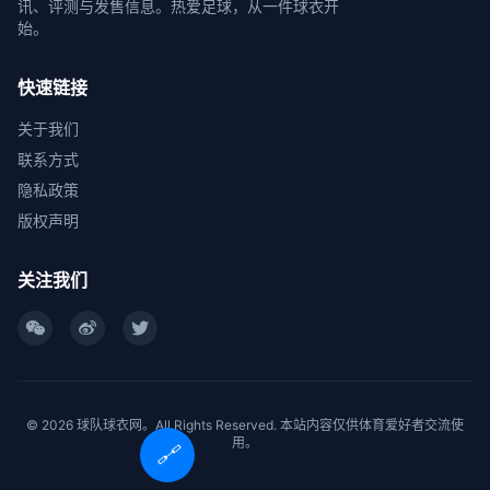
讯、评测与发售信息。热爱足球，从一件球衣开
始。
快速链接
关于我们
联系方式
隐私政策
版权声明
关注我们
© 2026 球队球衣网。All Rights Reserved. 本站内容仅供体育爱好者交流使
用。
🔗
德国vs荷兰