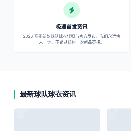
极速首发资讯
2026 赛季新款球队球衣谍照与官方发布，我们永远快
人一步，不错过任何一次新品亮相。
最新球队球衣资讯