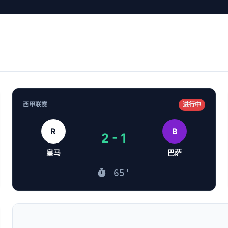
西甲联赛
进行中
R
B
2 - 1
皇马
巴萨
65'