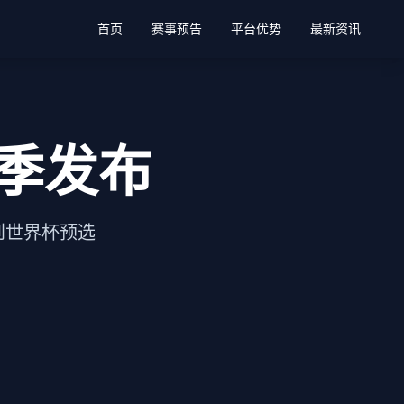
首页
赛事预告
平台优势
最新资讯
季发布
到世界杯预选