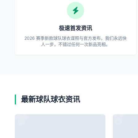
极速首发资讯
2026 赛季新款球队球衣谍照与官方发布，我们永远快
人一步，不错过任何一次新品亮相。
最新球队球衣资讯