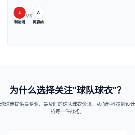
L
A
VS
利物浦
阿森纳
为什么选择关注“球队球衣”？
球球迷提供最专业、最及时的球队球衣资讯，从面料科技到设计
析每一件战袍。