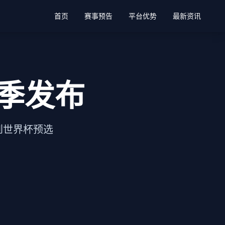
首页
赛事预告
平台优势
最新资讯
季发布
到世界杯预选