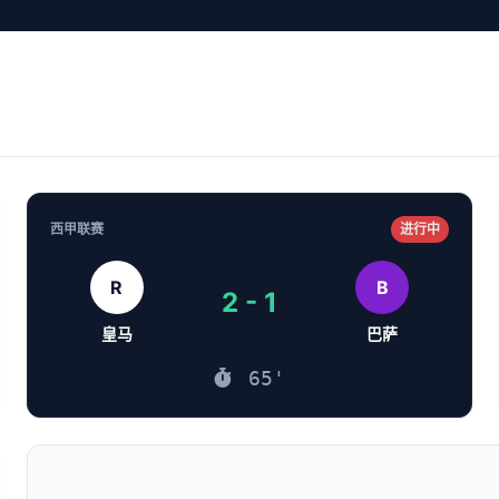
西甲联赛
进行中
R
B
2 - 1
皇马
巴萨
65'