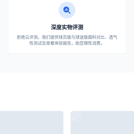
深度实物评测
拒绝云评测。我们提供球员版与球迷版面料对比、透气
性测试及穿着体验报告，助您理性消费。