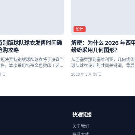
设计
特别版球队球衣发售时间确
解密：为什么 2026 年
抢购攻略
纷纷采用几何图形？
欧冠决赛特别版球队球衣将于决赛当
从巴塞罗那到塞维利亚，几何线条
售，本次采用特殊金色烫印工艺...
球队球衣设计的共同关键词，背后
城市文化...
0 日
2026 年 5 月 08 日
快速链接
关于我们
联系方式