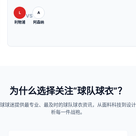
L
A
VS
利物浦
阿森纳
为什么选择关注“球队球衣”？
球球迷提供最专业、最及时的球队球衣资讯，从面料科技到设计
析每一件战袍。