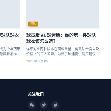
导购
西甲球队球衣
球员版 vs 球迷版：你的第一件球队
球衣该怎么选？
成为今年西甲
详细对比两种版本在面料重量、剪裁贴合度以及
隐藏着怎样的
价格上的巨大差异，为新手球迷提供购买建议...
2026 年 5 月 05 日
关注我们