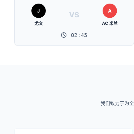
J
A
VS
尤文
AC 米兰
02:45
我们致力于为全