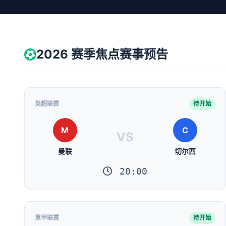
2026 赛季焦点赛事预告
英超联赛
待开始
M
C
VS
曼联
切尔西
20:00
意甲联赛
待开始