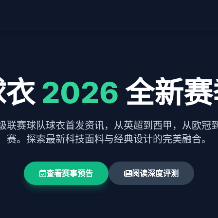
球衣
2026
全新赛
级联赛球队球衣首发资讯，从英超到西甲，从欧冠
赛。探索最新科技面料与经典设计的完美融合。
查看赛事预告
阅读深度评测