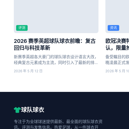
评测
资讯
2026 赛季英超球队球衣前瞻：复古
欧冠决赛
回归与科技革新
认，限量
新赛季英超各大豪门的球队球衣设计语言大改，
备受瞩目的
经典复古元素成为主流，同时引入了最新的排汗
晚凌晨正式发
科技...
2026 年 5 月 12 日
2026 年 5 月 1
球队球衣
专注于为全球球迷提供最新、最全面的球队球衣资
讯、评测与发售信息。热爱足球，从一件球衣开