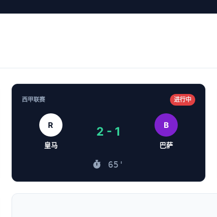
西甲联赛
进行中
R
B
2 - 1
皇马
巴萨
65'