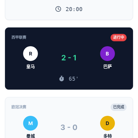
20:00
西甲联赛
进行中
R
B
2 - 1
皇马
巴萨
65'
欧冠决赛
已完成
M
D
3 - 0
曼城
多特