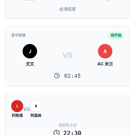
全场结束
意甲联赛
待开始
J
A
VS
尤文
AC 米兰
02:45
L
A
VS
利物浦
阿森纳
英超焦点战
22:30