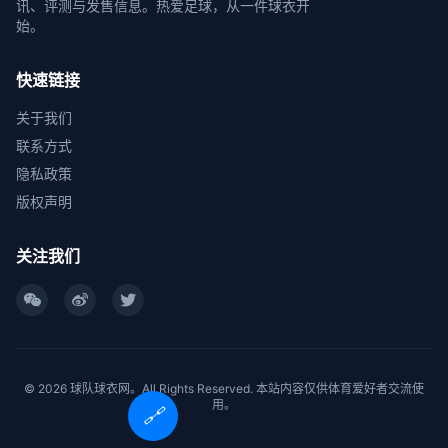
讯、评测与发售信息。热爱足球，从一件球衣开
始。
快速链接
关于我们
联系方式
隐私政策
版权声明
关注我们
© 2026 球队球衣网。All Rights Reserved. 本站内容仅供体育爱好者交流使
用。
🔗
德国vs荷兰