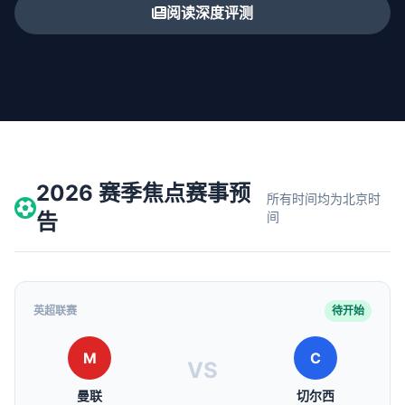
阅读深度评测
2026 赛季焦点赛事预
所有时间均为北京时
告
间
英超联赛
待开始
M
C
VS
曼联
切尔西