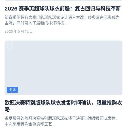
2026 赛季英超球队球衣前瞻：复古回归与科技革新
新赛季英超各大豪门的球队球衣设计语言大改，经典复古元素成为
主流，同时引入了最新的排汗科技...
2026 年 5 月 12 日
资讯
欧冠决赛特别版球队球衣发售时间确认，限量抢购攻
略
备受瞩目的欧冠决赛特别版球队球衣将于决赛当晚凌晨正式发售，
本次采用特殊金色烫印工艺...