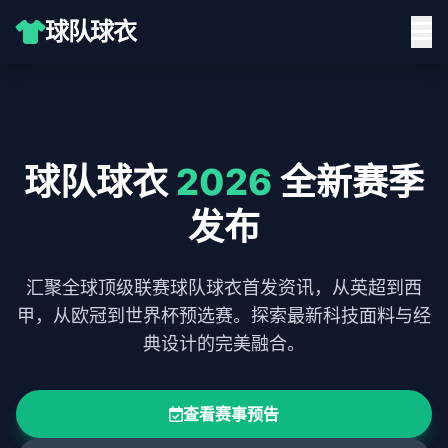
球队球衣
球队球衣
2026
全新赛季
发布
汇聚全球顶级联赛球队球衣首发资讯，从英超到西
甲，从欧冠到世界杯预选赛。探索最新科技面料与经
典设计的完美融合。
查看赛事预告