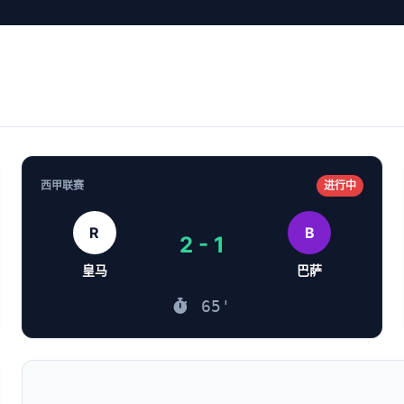
西甲联赛
进行中
R
B
2 - 1
皇马
巴萨
65'