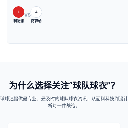
L
A
VS
利物浦
阿森纳
为什么选择关注“球队球衣”？
球球迷提供最专业、最及时的球队球衣资讯，从面料科技到设计
析每一件战袍。