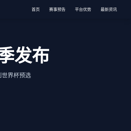
首页
赛事预告
平台优势
最新资讯
季发布
到世界杯预选