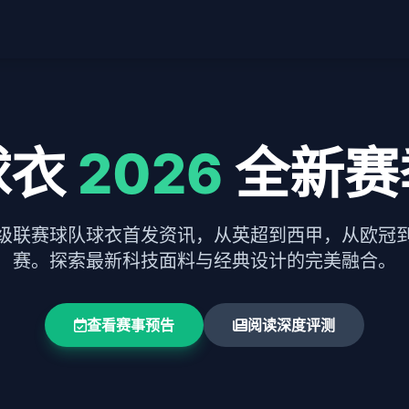
球衣
2026
全新赛
级联赛球队球衣首发资讯，从英超到西甲，从欧冠
赛。探索最新科技面料与经典设计的完美融合。
查看赛事预告
阅读深度评测