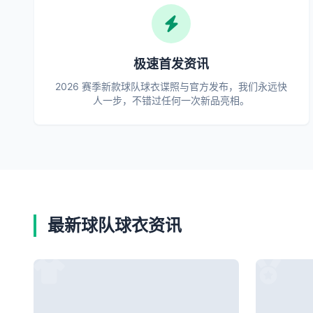
极速首发资讯
2026 赛季新款球队球衣谍照与官方发布，我们永远快
人一步，不错过任何一次新品亮相。
最新球队球衣资讯