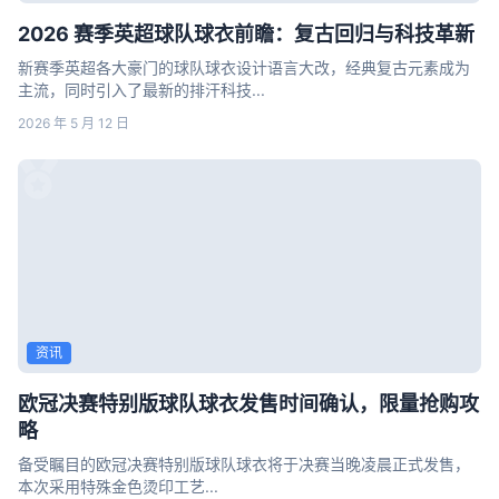
2026 赛季英超球队球衣前瞻：复古回归与科技革新
新赛季英超各大豪门的球队球衣设计语言大改，经典复古元素成为
主流，同时引入了最新的排汗科技...
2026 年 5 月 12 日
资讯
欧冠决赛特别版球队球衣发售时间确认，限量抢购攻
略
备受瞩目的欧冠决赛特别版球队球衣将于决赛当晚凌晨正式发售，
本次采用特殊金色烫印工艺...