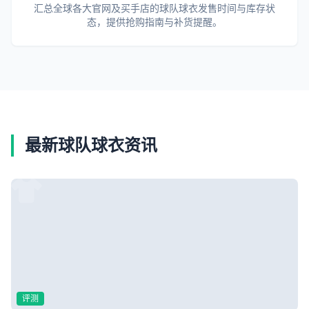
汇总全球各大官网及买手店的球队球衣发售时间与库存状
态，提供抢购指南与补货提醒。
最新球队球衣资讯
评测