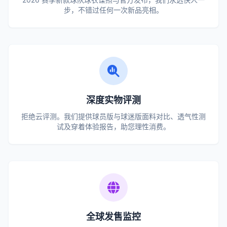
步，不错过任何一次新品亮相。
深度实物评测
拒绝云评测。我们提供球员版与球迷版面料对比、透气性测
试及穿着体验报告，助您理性消费。
全球发售监控