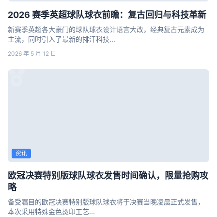
2026 赛季英超球队球衣前瞻：复古回归与科技革新
新赛季英超各大豪门的球队球衣设计语言大改，经典复古元素成为
主流，同时引入了最新的排汗科技...
2026 年 5 月 12 日
资讯
欧冠决赛特别版球队球衣发售时间确认，限量抢购攻
略
备受瞩目的欧冠决赛特别版球队球衣将于决赛当晚凌晨正式发售，
本次采用特殊金色烫印工艺...