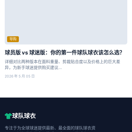
导购
球员版 vs 球迷版：你的第一件球队球衣该怎么选？
详细对比两种版本在面料重量、剪裁贴合度以及价格上的巨大差
异，为新手球迷提供购买建议...
2026 年 5 月 05 日
球队球衣
专注于为全球球迷提供最新、最全面的球队球衣资