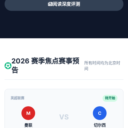
阅读深度评测
2026 赛季焦点赛事预
所有时间均为北京时
告
间
英超联赛
待开始
M
C
VS
曼联
切尔西