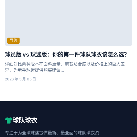
导购
球员版 vs 球迷版：你的第一件球队球衣该怎么选？
详细对比两种版本在面料重量、剪裁贴合度以及价格上的巨大差
异，为新手球迷提供购买建议...
2026 年 5 月 05 日
球队球衣
专注于为全球球迷提供最新、最全面的球队球衣资