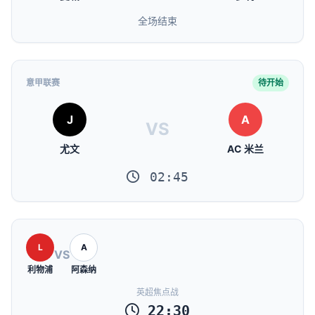
全场结束
意甲联赛
待开始
J
A
VS
尤文
AC 米兰
02:45
L
A
VS
利物浦
阿森纳
英超焦点战
22:30