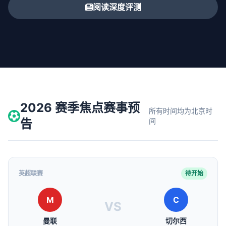
阅读深度评测
2026 赛季焦点赛事预
所有时间均为北京时
告
间
英超联赛
待开始
M
C
VS
曼联
切尔西