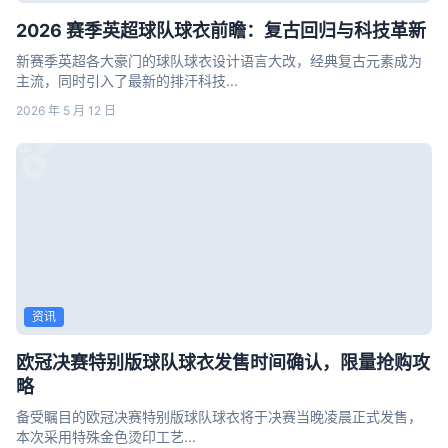
2026 赛季英超球队球衣前瞻：复古回归与科技革新
新赛季英超各大豪门的球队球衣设计语言大改，经典复古元素成为
主流，同时引入了最新的排汗科技...
2026 年 5 月 12 日
资讯
欧冠决赛特别版球队球衣发售时间确认，限量抢购攻
略
备受瞩目的欧冠决赛特别版球队球衣将于决赛当晚凌晨正式发售，
本次采用特殊金色烫印工艺...