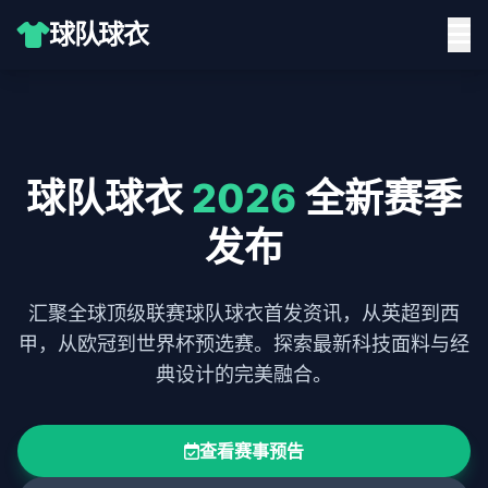
球队球衣
球队球衣
2026
全新赛季
发布
汇聚全球顶级联赛球队球衣首发资讯，从英超到西
甲，从欧冠到世界杯预选赛。探索最新科技面料与经
典设计的完美融合。
查看赛事预告