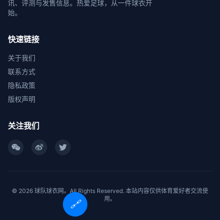
讯、评测与发售信息。热爱足球，从一件球衣开
始。
快速链接
关于我们
联系方式
隐私政策
版权声明
关注我们
© 2026 球队球衣网。All Rights Reserved. 本站内容仅供体育爱好者交流使
用。
🔗
德国vs荷兰