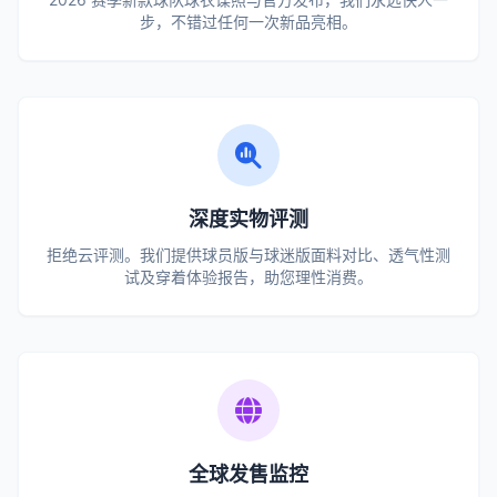
步，不错过任何一次新品亮相。
深度实物评测
拒绝云评测。我们提供球员版与球迷版面料对比、透气性测
试及穿着体验报告，助您理性消费。
全球发售监控