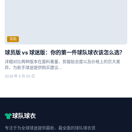
导购
球员版 vs 球迷版：你的第一件球队球衣该怎么选？
详细对比两种版本在面料重量、剪裁贴合度以及价格上的巨大差
异，为新手球迷提供购买建议...
2026 年 5 月 05 日
球队球衣
专注于为全球球迷提供最新、最全面的球队球衣资