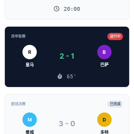
20:00
西甲联赛
进行中
R
B
2 - 1
皇马
巴萨
65'
欧冠决赛
已完成
M
D
3 - 0
曼城
多特