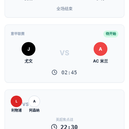
全场结束
意甲联赛
待开始
J
A
VS
尤文
AC 米兰
02:45
L
A
VS
利物浦
阿森纳
英超焦点战
22:30