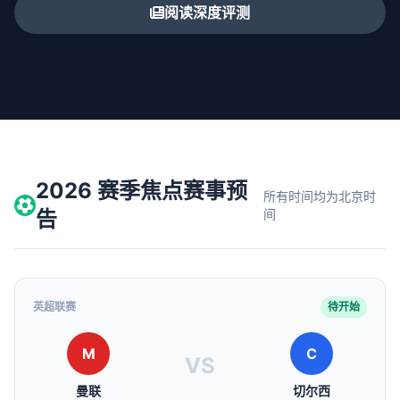
阅读深度评测
2026 赛季焦点赛事预
所有时间均为北京时
告
间
英超联赛
待开始
M
C
VS
曼联
切尔西