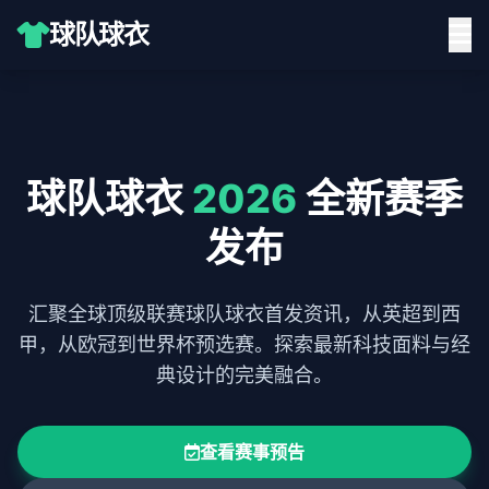
球队球衣
球队球衣
2026
全新赛季
发布
汇聚全球顶级联赛球队球衣首发资讯，从英超到西
甲，从欧冠到世界杯预选赛。探索最新科技面料与经
典设计的完美融合。
查看赛事预告