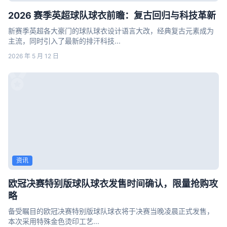
2026 赛季英超球队球衣前瞻：复古回归与科技革新
新赛季英超各大豪门的球队球衣设计语言大改，经典复古元素成为
主流，同时引入了最新的排汗科技...
2026 年 5 月 12 日
资讯
欧冠决赛特别版球队球衣发售时间确认，限量抢购攻
略
备受瞩目的欧冠决赛特别版球队球衣将于决赛当晚凌晨正式发售，
本次采用特殊金色烫印工艺...