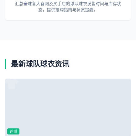
汇总全球各大官网及买手店的球队球衣发售时间与库存状
态，提供抢购指南与补货提醒。
最新球队球衣资讯
评测