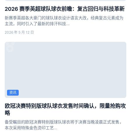
2026 赛季英超球队球衣前瞻：复古回归与科技革新
新赛季英超各大豪门的球队球衣设计语言大改，经典复古元素成为
主流，同时引入了最新的排汗科技...
2026 年 5 月 12 日
资讯
欧冠决赛特别版球队球衣发售时间确认，限量抢购攻
略
备受瞩目的欧冠决赛特别版球队球衣将于决赛当晚凌晨正式发售，
本次采用特殊金色烫印工艺...