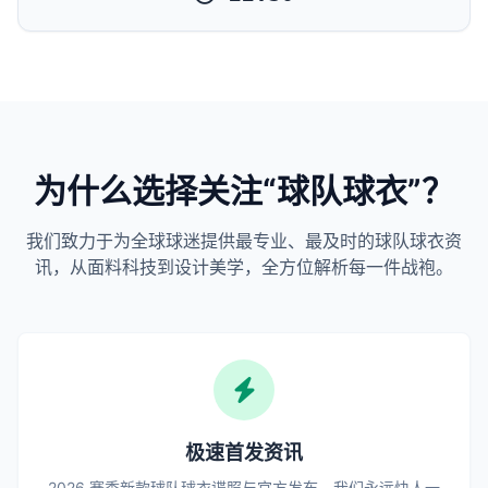
为什么选择关注“球队球衣”？
我们致力于为全球球迷提供最专业、最及时的球队球衣资
讯，从面料科技到设计美学，全方位解析每一件战袍。
极速首发资讯
2026 赛季新款球队球衣谍照与官方发布，我们永远快人一