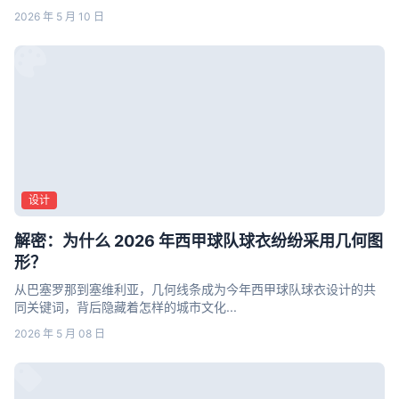
2026 年 5 月 10 日
设计
解密：为什么 2026 年西甲球队球衣纷纷采用几何图
形？
从巴塞罗那到塞维利亚，几何线条成为今年西甲球队球衣设计的共
同关键词，背后隐藏着怎样的城市文化...
2026 年 5 月 08 日